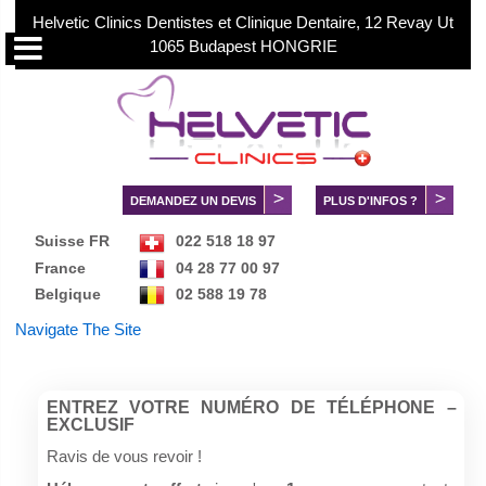
Helvetic Clinics Dentistes et Clinique Dentaire, 12 Revay Ut
1065 Budapest HONGRIE
DEMANDEZ UN DEVIS
PLUS D'INFOS ?
Suisse FR
022 518 18 97
France
04 28 77 00 97
Belgique
02 588 19 78
Danmark
89 88 28 95
Navigate The Site
Norge
02 150 73 73
Sverige
084 030 99 56
中文服务
+36 70 88 66 816
ENTREZ VOTRE NUMÉRO DE TÉLÉPHONE –
EXCLUSIF
Ravis de vous revoir !