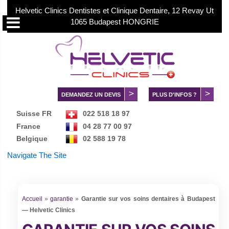
Helvetic Clinics Dentistes et Clinique Dentaire, 12 Revay Ut
1065 Budapest HONGRIE
DEMANDEZ UN DEVIS
PLUS D'INFOS ?
Suisse FR
022 518 18 97
France
04 28 77 00 97
Belgique
02 588 19 78
Danmark
89 88 28 95
Navigate The Site
Norge
02 150 73 73
Sverige
084 030 99 56
中文服务
+36 70 88 66 816
Accueil
»
garantie
»
Garantie sur vos soins dentaires à Budapest
— Helvetic Clinics