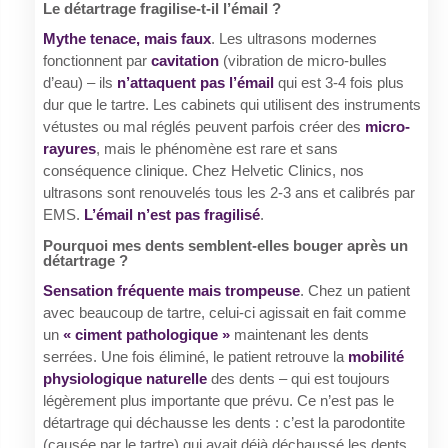
Le détartrage fragilise-t-il l’émail ?
Mythe tenace, mais faux
. Les ultrasons modernes
fonctionnent par
cavitation
(vibration de micro-bulles
d’eau) – ils
n’attaquent pas l’émail
qui est 3-4 fois plus
dur que le tartre. Les cabinets qui utilisent des instruments
vétustes ou mal réglés peuvent parfois créer des
micro-
rayures
, mais le phénomène est rare et sans
conséquence clinique. Chez Helvetic Clinics, nos
ultrasons sont renouvelés tous les 2-3 ans et calibrés par
EMS.
L’émail n’est pas fragilisé
.
Pourquoi mes dents semblent-elles bouger après un
détartrage ?
Sensation fréquente mais trompeuse
. Chez un patient
avec beaucoup de tartre, celui-ci agissait en fait comme
un
« ciment pathologique »
maintenant les dents
serrées. Une fois éliminé, le patient retrouve la
mobilité
physiologique naturelle
des dents – qui est toujours
légèrement plus importante que prévu. Ce n’est pas le
détartrage qui déchausse les dents : c’est la parodontite
(causée par le tartre) qui avait déjà déchaussé les dents,