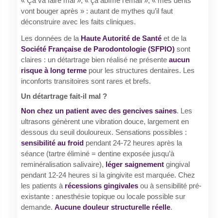
« Ça va faire mal », « ça abîme l’émail », « mes dents
vont bouger après » : autant de mythes qu’il faut
déconstruire avec les faits cliniques.
Les données de la
Haute Autorité de Santé
et de la
Société Française de Parodontologie (SFPIO)
sont
claires : un détartrage bien réalisé ne présente
aucun
risque à long terme
pour les structures dentaires. Les
inconforts transitoires sont rares et brefs.
Un détartrage fait-il mal ?
Non chez un patient avec des gencives saines
. Les
ultrasons génèrent une vibration douce, largement en
dessous du seuil douloureux. Sensations possibles :
sensibilité au froid
pendant 24-72 heures après la
séance (tartre éliminé = dentine exposée jusqu’à
reminéralisation salivaire),
léger saignement
gingival
pendant 12-24 heures si la gingivite est marquée. Chez
les patients à
récessions gingivales
ou à sensibilité pré-
existante : anesthésie topique ou locale possible sur
demande.
Aucune douleur structurelle réelle
.