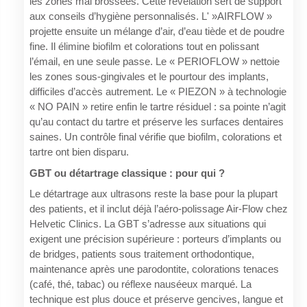
les zones mal brossées. Cette révélation sert de support
aux conseils d’hygiène personnalisés. L' »AIRFLOW »
projette ensuite un mélange d’air, d’eau tiède et de poudre
fine. Il élimine biofilm et colorations tout en polissant
l’émail, en une seule passe. Le « PERIOFLOW » nettoie
les zones sous-gingivales et le pourtour des implants,
difficiles d’accès autrement. Le « PIEZON » à technologie
« NO PAIN » retire enfin le tartre résiduel : sa pointe n’agit
qu’au contact du tartre et préserve les surfaces dentaires
saines. Un contrôle final vérifie que biofilm, colorations et
tartre ont bien disparu.
GBT ou détartrage classique : pour qui ?
Le détartrage aux ultrasons reste la base pour la plupart
des patients, et il inclut déjà l’aéro-polissage Air-Flow chez
Helvetic Clinics. La GBT s’adresse aux situations qui
exigent une précision supérieure : porteurs d’implants ou
de bridges, patients sous traitement orthodontique,
maintenance après une parodontite, colorations tenaces
(café, thé, tabac) ou réflexe nauséeux marqué. La
technique est plus douce et préserve gencives, langue et