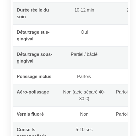
Durée réelle du
10-12 min
20-3
soin
Détartrage sus-
Oui
O
gingival
Détartrage sous-
Partiel / bâclé
O
gingival
Polissage inclus
Parfois
Sou
Aéro-polissage
Non (acte séparé 40-
Parfois (
80 €)
Vernis fluoré
Non
Parfois (
Conseils
5-10 sec
2-5