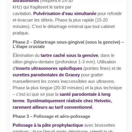
ultrasonores
(fréquence 25-30
kHz) qui fragilisent le tartre par
cavitation.
Pulvérisation d’eau simultanée
pour refroidir
et évacuer les débris. Phase la plus rapide (15-20
minutes). C’est le détartrage minimal que tout cabinet
pratique.
Phase 2 – Détartrage sous-gingival (sous la gencive) –
L’étape cruciale
Élimination du
tartre caché sous la gencive
, dans le
sillon gingivo-dentaire (profondeur 1-3 mm). Utilisation
d’
inserts ultrasonores spécifiques
(pointes fines) et de
curettes parodontales de Gracey
pour gratter
manuellement les zones inaccessibles aux ultrasons.
Phase la plus longue (20-30 minutes) et la plus technique
– c’est ici que se joue la
santé parodontale à long
terme
.
Systématiquement réalisée chez Helvetic,
rarement ailleurs au tarif conventionné
.
Phase 3 – Polissage et aéro-polissage
Polissage à la pâte prophylactique
avec brossettes
rotatives : lisse l’émail après détartrage, ralentit la ré-