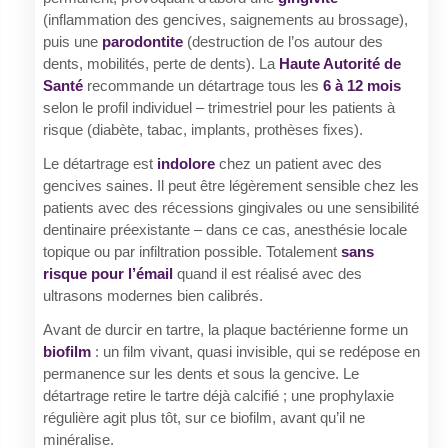
(inflammation des gencives, saignements au brossage),
puis une
parodontite
(destruction de l’os autour des
dents, mobilités, perte de dents). La
Haute Autorité de
Santé
recommande un détartrage tous les
6 à 12 mois
selon le profil individuel – trimestriel pour les patients à
risque (diabète, tabac, implants, prothèses fixes).
Le détartrage est
indolore
chez un patient avec des
gencives saines. Il peut être légèrement sensible chez les
patients avec des récessions gingivales ou une sensibilité
dentinaire préexistante – dans ce cas, anesthésie locale
topique ou par infiltration possible. Totalement
sans
risque pour l’émail
quand il est réalisé avec des
ultrasons modernes bien calibrés.
Avant de durcir en tartre, la plaque bactérienne forme un
biofilm
: un film vivant, quasi invisible, qui se redépose en
permanence sur les dents et sous la gencive. Le
détartrage retire le tartre déjà calcifié ; une prophylaxie
régulière agit plus tôt, sur ce biofilm, avant qu’il ne
minéralise.