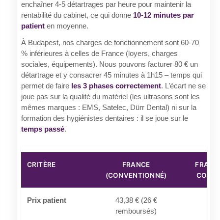
enchaîner 4-5 détartrages par heure pour maintenir la
rentabilité du cabinet, ce qui donne
10-12 minutes par
patient
en moyenne.
À Budapest, nos charges de fonctionnement sont 60-70
% inférieures à celles de France (loyers, charges
sociales, équipements). Nous pouvons facturer 80 € un
détartrage et y consacrer 45 minutes à 1h15 – temps qui
permet de faire
les 3 phases correctement
. L’écart ne se
joue pas sur la qualité du matériel (les ultrasons sont les
mêmes marques : EMS, Satelec, Dürr Dental) ni sur la
formation des hygiénistes dentaires : il se joue sur le
temps passé
.
CRITÈRE
FRANCE
FRANC
(CONVENTIONNÉ)
CONVE
Prix patient
43,38 € (26 €
80-
remboursés)