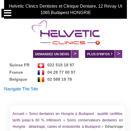
Helvetic Clinics Dentistes et Clinique Dentaire, 12 Revay Ut
1065 Budapest HONGRIE
DEMANDEZ UN DEVIS
PLUS D'INFOS ?
Suisse FR
022 518 18 97
France
04 28 77 00 97
Belgique
02 588 19 78
Danmark
89 88 28 95
Navigate The Site
Norge
02 150 73 73
Sverige
084 030 99 56
中文服务
+36 70 88 66 816
Accueil
»
Soins dentaires en Hongrie à Budapest : qualité certifiée,
tarifs jusqu’à 60 % inférieurs
»
Soins conservateurs dentaires en
Hongrie : détartrage, caries et endodontie à Budapest
»
Détartrage