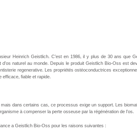
nsieur Heinrich Geistlich. C’est en 1986, il y plus de 30 ans que Ge
 d’os naturel au monde. Depuis le produit Geistlich Bio-Oss est de
ntisterie regenerative. Les propriétés ostéoconductrices exceptionne
fficace, fiable et rapide.
t mais dans certains cas, ce processus exige un support. Les bioma
’organisme à compenser la perte osseuse par la régénération de l’os.
ance a Geistlich Bio-Oss pour les raisons suivantes :