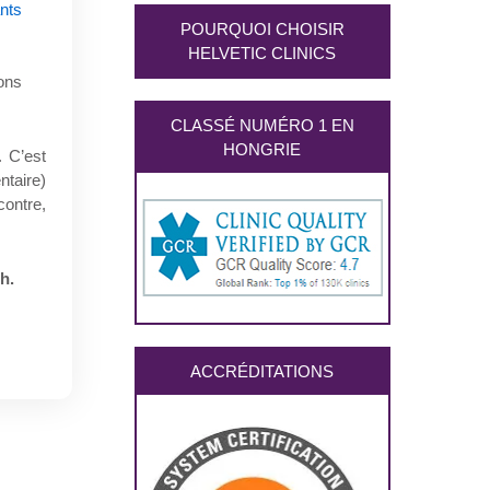
nts
POURQUOI CHOISIR
HELVETIC CLINICS
ons
CLASSÉ NUMÉRO 1 EN
HONGRIE
. C’est
ntaire)
contre,
h.
ACCRÉDITATIONS