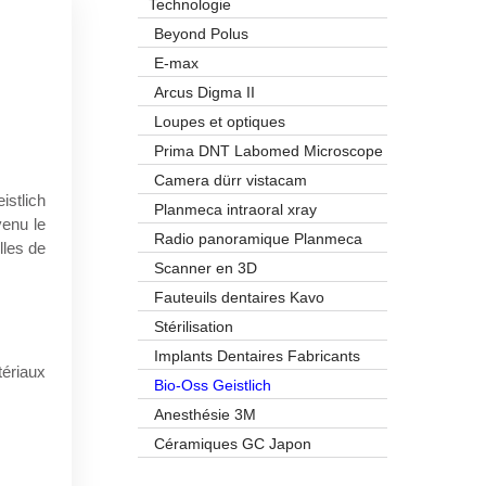
Technologie
Beyond Polus
E-max
Arcus Digma II
Loupes et optiques
Prima DNT Labomed Microscope
Camera dürr vistacam
istlich
Planmeca intraoral xray
venu le
Radio panoramique Planmeca
lles de
Scanner en 3D
Fauteuils dentaires Kavo
Stérilisation
Implants Dentaires Fabricants
tériaux
Bio-Oss Geistlich
Anesthésie 3M
Céramiques GC Japon