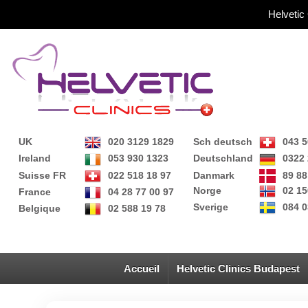
Helvetic
UK
020 3129 1829
Sch deutsch
043 5
Ireland
053 930 1323
Deutschland
0322 
Suisse FR
022 518 18 97
Danmark
89 88
Norge
02 15
France
04 28 77 00 97
Sverige
084 0
Belgique
02 588 19 78
Accueil
Helvetic Clinics Budapest