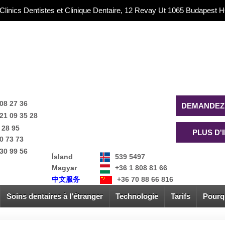
 Clinics Dentistes et Clinique Dentaire, 12 Revay Ut 1065 Budapes
08 27 36
DEMANDEZ 
21 09 35 28
 28 95
PLUS D'
0 73 73
30 99 56
Ísland
539 5497
Magyar
+36 1 808 81 66
中文服务
+36 70 88 66 816
Soins dentaires à l’étranger
Technologie
Tarifs
Pourq