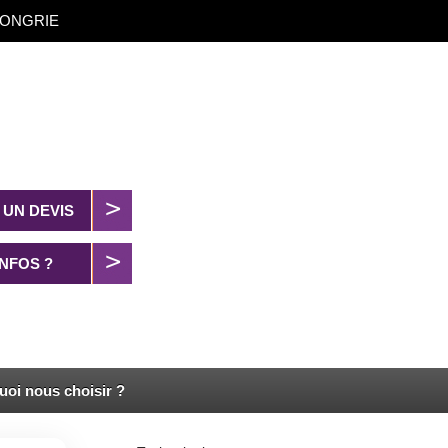
t HONGRIE
UN DEVIS
INFOS ?
uoi nous choisir ?