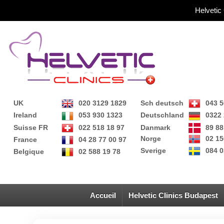
Helvetic
UK
020 3129 1829
Sch deutsch
043 5
Ireland
053 930 1323
Deutschland
0322 
Suisse FR
022 518 18 97
Danmark
89 88
Norge
02 15
France
04 28 77 00 97
Sverige
084 0
Belgique
02 588 19 78
Accueil
Helvetic Clinics Budapest