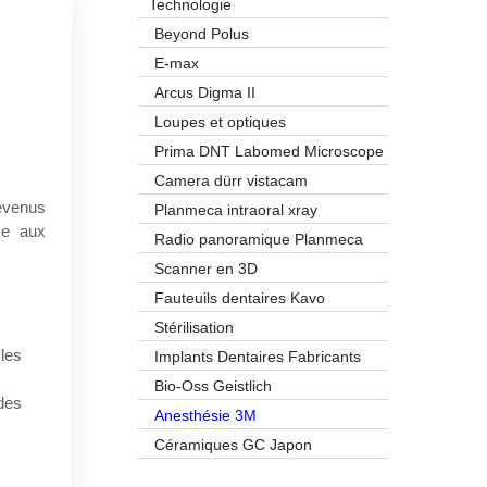
Technologie
Beyond Polus
E-max
Arcus Digma II
Loupes et optiques
Prima DNT Labomed Microscope
Camera dürr vistacam
evenus
Planmeca intraoral xray
se aux
Radio panoramique Planmeca
Scanner en 3D
Fauteuils dentaires Kavo
Stérilisation
les
Implants Dentaires Fabricants
Bio-Oss Geistlich
des
Anesthésie 3M
Céramiques GC Japon