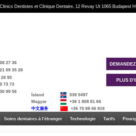
 Clinics Dentistes et Clinique Dentaire, 12 Revay Ut 1065 Budapes
08 27 36
DEMANDEZ 
21 09 35 28
 28 95
PLUS D'
0 73 73
30 99 56
Ísland
539 5497
Magyar
+36 1 808 81 66
中文服务
+36 70 88 66 816
Soins dentaires à l’étranger
Technologie
Tarifs
Pourq