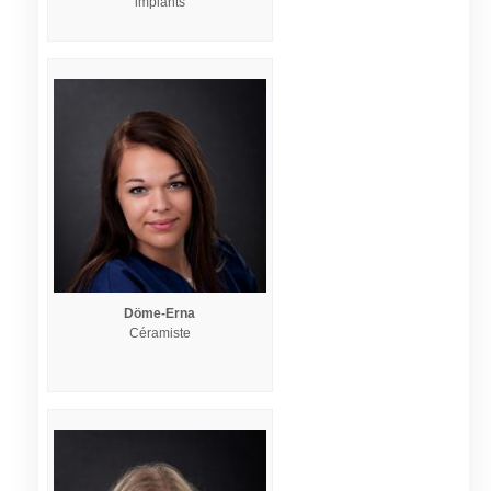
implants
Döme-Erna
Céramiste