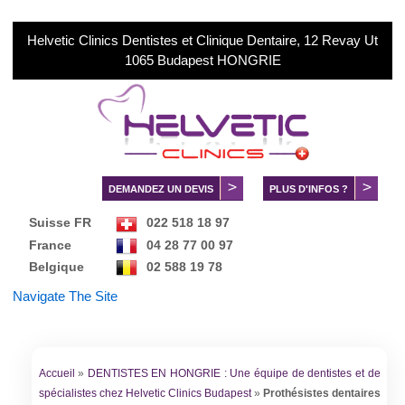
Helvetic Clinics Dentistes et Clinique Dentaire, 12 Revay Ut
1065 Budapest HONGRIE
DEMANDEZ UN DEVIS
PLUS D'INFOS ?
Suisse FR
022 518 18 97
France
04 28 77 00 97
Belgique
02 588 19 78
Danmark
89 88 28 95
Navigate The Site
Norge
02 150 73 73
Sverige
084 030 99 56
中文服务
+36 70 88 66 816
Accueil
»
DENTISTES EN HONGRIE : Une équipe de dentistes et de
spécialistes chez Helvetic Clinics Budapest
»
Prothésistes dentaires