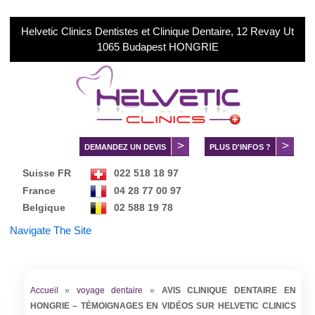
Helvetic Clinics Dentistes et Clinique Dentaire, 12 Revay Ut
1065 Budapest HONGRIE
DEMANDEZ UN DEVIS
PLUS D'INFOS ?
Suisse FR
022 518 18 97
France
04 28 77 00 97
Belgique
02 588 19 78
Danmark
89 88 28 95
Navigate The Site
Norge
02 150 73 73
Sverige
084 030 99 56
中文服务
+36 70 88 66 816
Accueil
»
voyage dentaire
»
AVIS CLINIQUE DENTAIRE EN
HONGRIE – TÉMOIGNAGES EN VIDÉOS SUR HELVETIC CLINICS